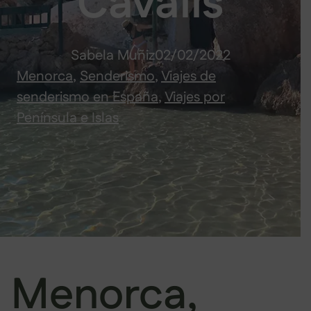
Cavalls
Sabela Muñiz
02/02/2022
Menorca
, 
Senderismo
, 
Viajes de
senderismo en España
, 
Viajes por
Península e Islas
Menorca,