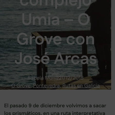
complejo
Umia – O
Grove con
José Arcas
Sabela Muñiz
21/12/2018
O Grove
, 
Pontevedra
, 
Rutas en Galicia
El pasado 9 de diciembre volvimos a sacar
los prismáticos, en una ruta interpretativa