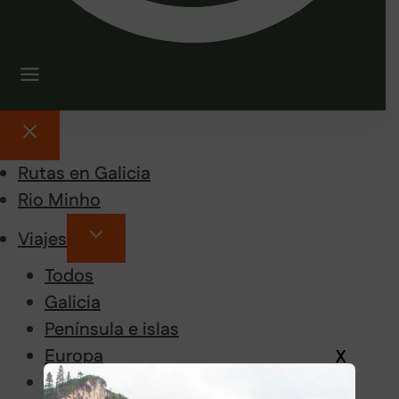
Rutas en Galicia
Rio Minho
Viajes
Todos
Galicia
Península e islas
Europa
X
Asia