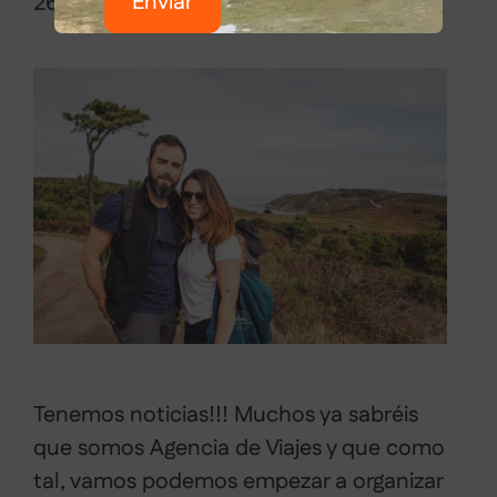
Enviar
26/07/2019
por
Sabela Muñiz
Tenemos noticias!!! Muchos ya sabréis
que somos Agencia de Viajes y que como
tal, vamos podemos empezar a organizar