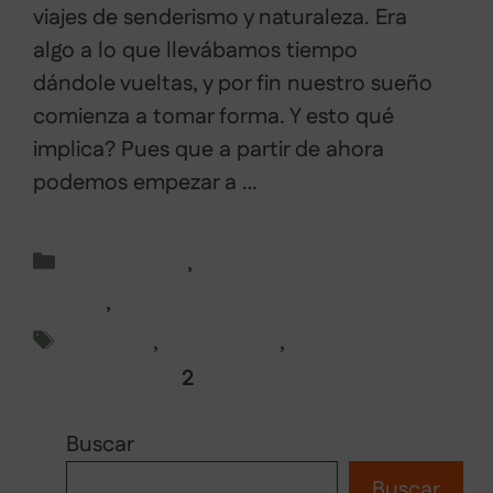
viajes de senderismo y naturaleza. Era
algo a lo que llevábamos tiempo
dándole vueltas, y por fin nuestro sueño
comienza a tomar forma. Y esto qué
implica? Pues que a partir de ahora
podemos empezar a …
Leer más
Categorías
Senderismo
,
Viajes de senderismo en
España
,
Volta Montana por el Mundo
Etiquetas
destinos
,
senderismo
,
viajes
Página
Página
←
Anterior
1
2
Buscar
Buscar