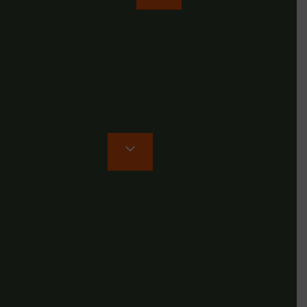
Senderismo en grupo sin miedo
Información de interés
Embajadores
Volta Montaneros
FAQ
Blog
Volta Montana
Manifiesto
Historia y valores
Guías de Volta Montana
Compromiso Ecoturista
Nuestros vídeos
Contacto