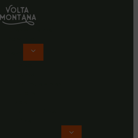
Rutas en Galicia
Rio Minho
Viajes
Todos
Galicia
Península e islas
Europa
Asia
Latinoamérica
África
Viajar con nosotros