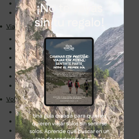
Latinoamérica
¡No te vayas
África
sin tu regalo!
Viajar con nosotros
Senderismo en grupo sin miedo
Información de interés
Embajadores
Volta Montaneros
FAQ
Blog
Volta Montana
Manifiesto
Una guía creada para quienes
Historia y valores
quieren viajar solos sin sentirse
Guías de Volta Montana
solos. Aprende qué buscar en un