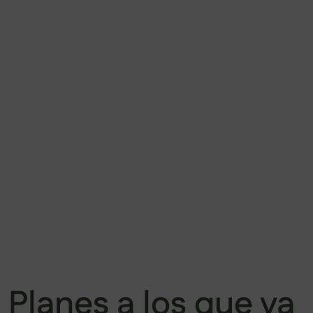
Galicia y alrededores para
desconectar, descubrir
sitios auténticos y compartir
la experiencia con gente
afín.
Planes a los que ya