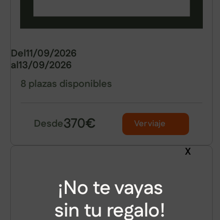
Del
11/09/2026
al
13/09/2026
8 plazas disponibles
370
€
Desde
Ver viaje
X
¡No te vayas
sin tu regalo!