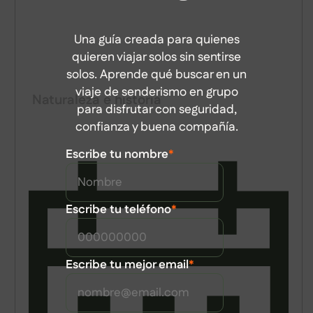
Una guía creada para quienes
quieren viajar solos sin sentirse
ILLA DE CORTEGADA
solos. Aprende qué buscar en un
viaje de senderismo en grupo
Naturaleza e historia
para disfrutar con seguridad,
confianza y buena compañía.
Escribe tu nombre
*
Escribe tu teléfono
*
Escribe tu mejor email
*