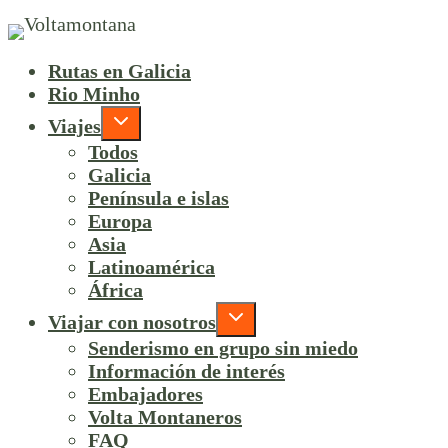
Rutas en Galicia
Rio Minho
Viajes
Todos
Galicia
Península e islas
Europa
Asia
Latinoamérica
África
Viajar con nosotros
Senderismo en grupo sin miedo
Información de interés
Embajadores
Volta Montaneros
FAQ