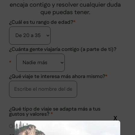
encaja contigo y resolver cualquier duda
que puedas tener.
¿Cuál es tu rango de edad?
*
¿Cuánta gente viajaría contigo (a parte de ti)?
*
¿Qué viaje te interesa más ahora mismo?
*
¿Qué tipo de viaje se adapta más a tus
gustos y valores?
*
X
Con una buena organización, pero dejando