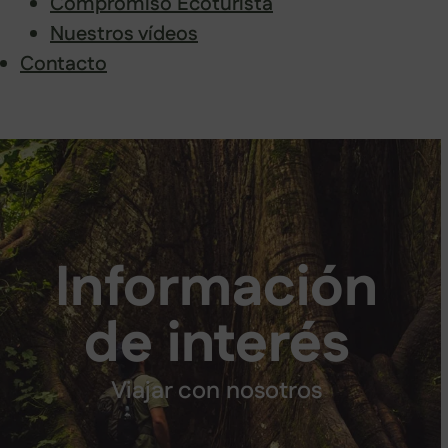
Compromiso Ecoturista
Nuestros vídeos
Contacto
Saltar
al
contenido
Información
de interés
Viajar con nosotros