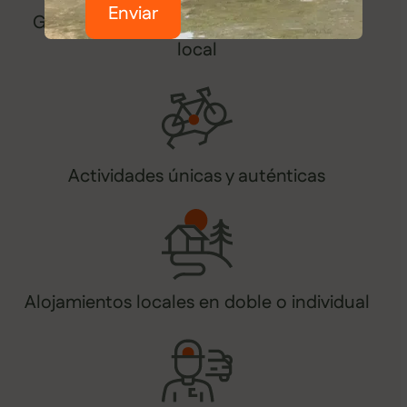
Enviar
Guías expertos en el destino y la cultura
local
Actividades únicas y auténticas
Alojamientos locales en doble o individual