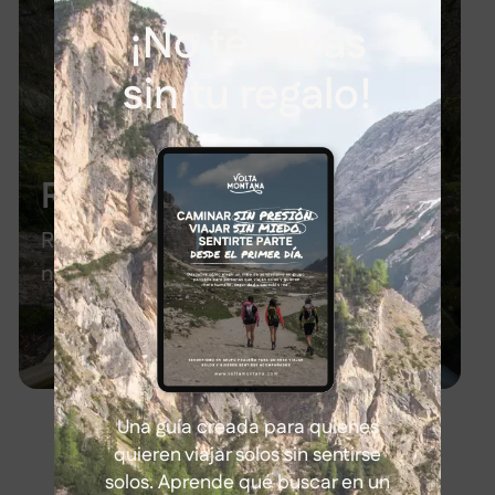
¡No te vayas
sin tu regalo!
Rutas en Galicia
Rutas y actividades de cultura local y
naturaleza
Ver información
Una guía creada para quienes
quieren viajar solos sin sentirse
solos. Aprende qué buscar en un