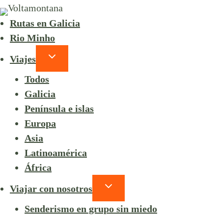
Rutas en Galicia
Rio Minho
Viajes
Todos
Galicia
Península e islas
Europa
Asia
Latinoamérica
África
Viajar con nosotros
Senderismo en grupo sin miedo