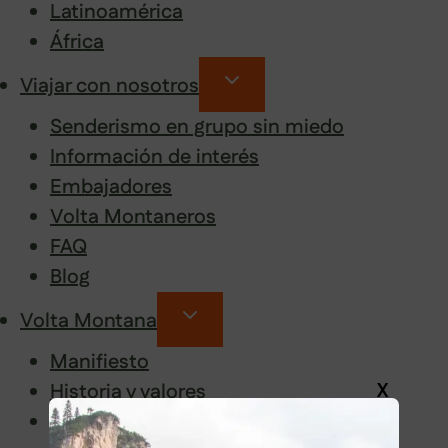
Latinoamérica
África
Viajar con nosotros
Senderismo en grupo sin miedo
Información de interés
Embajadores
Volta Montaneros
FAQ
Blog
Volta Montana
Manifiesto
X
Historia y valores
Guías de Volta Montana