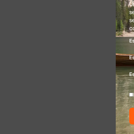
U
s
s
c
E
Es
Es