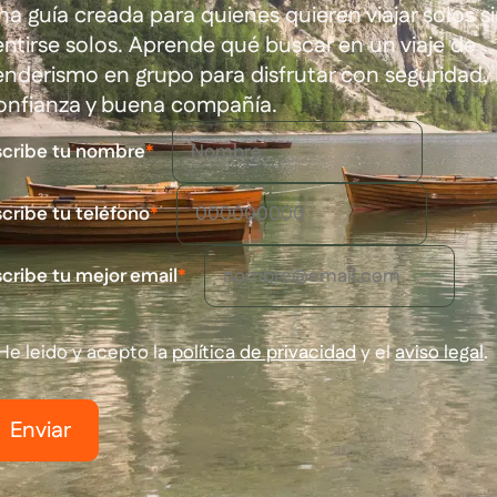
na guía creada para quienes quieren viajar solos s
entirse solos. Aprende qué buscar en un viaje de
enderismo en grupo para disfrutar con seguridad,
onfianza y buena compañía.
scribe tu nombre
*
cribe tu teléfono
*
cribe tu mejor email
*
He leido y acepto la
política de privacidad
y el
aviso legal
.
Enviar