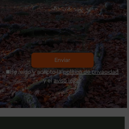
Nombre
*
Email
*
Enviar
He leído y acepto la
política de privacidad
y el
aviso legal
.