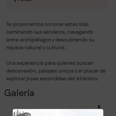
Te proponemos conocer estas islas
caminando sus senderos, navegando
entre archipiélagos y descubriendo su
riqueza natural y cultural.
Una experiencia para quienes buscan
desconexión, paisajes únicos y el placer de
explorar joyas escondidas del Atlántico.
Galería
X