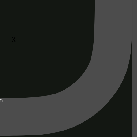
X
!
in