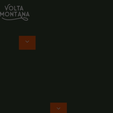
Rutas en Galicia
Rio Minho
Viajes
Todos
Galicia
Península e islas
Europa
Asia
Latinoamérica
África
Viajar con nosotros