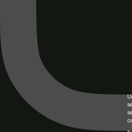
U
s
s
c