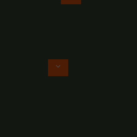
Senderismo en grupo sin miedo
Información de interés
Embajadores
Volta Montaneros
FAQ
Blog
Volta Montana
Manifiesto
Historia y valores
Guías de Volta Montana
Compromiso Ecoturista
Nuestros vídeos
Contacto