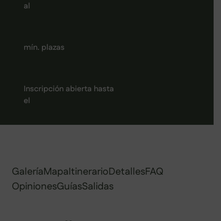
al
mín. plazas
Inscripción abierta hasta
el
Galería
Mapa
Itinerario
Detalles
FAQ
Opiniones
Guías
Salidas