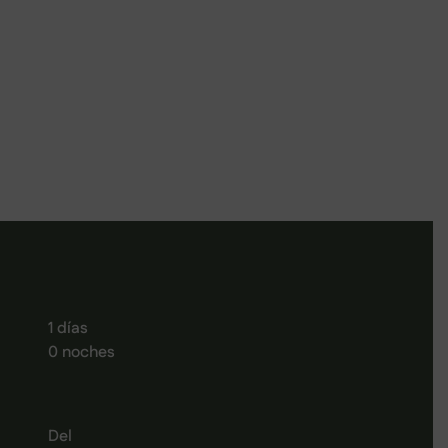
SANTIAGO EN 10
RUTAS
1 días
0 noches
Del