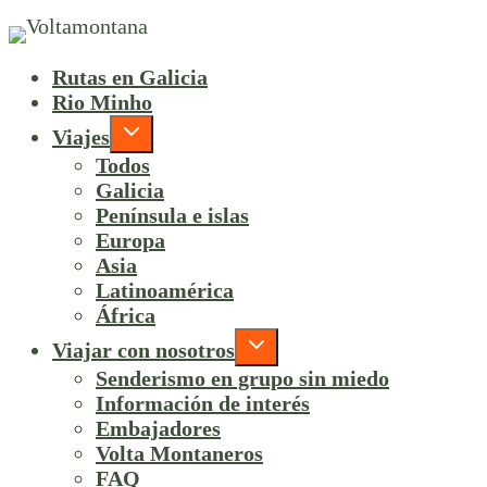
Rutas en Galicia
Rio Minho
Viajes
Todos
Galicia
Península e islas
Europa
Asia
Latinoamérica
África
Viajar con nosotros
Senderismo en grupo sin miedo
Información de interés
Embajadores
Volta Montaneros
FAQ