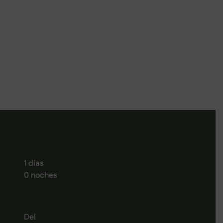
1 días
0 noches
Del