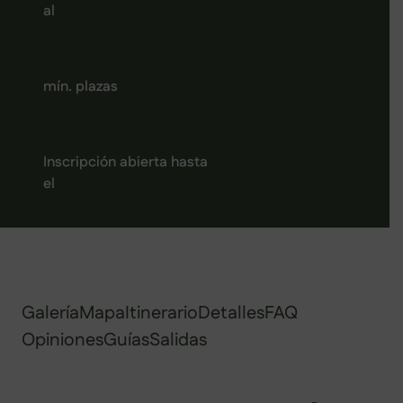
al
mín. plazas
Inscripción abierta hasta
el
Galería
Mapa
Itinerario
Detalles
FAQ
Opiniones
Guías
Salidas