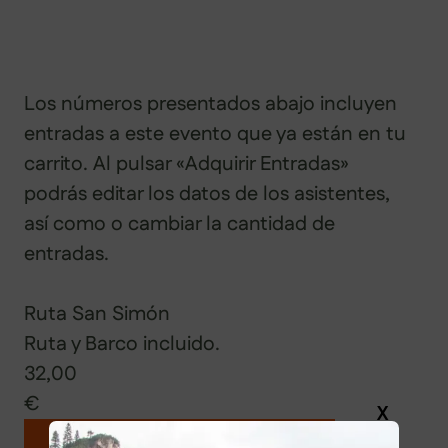
Los números presentados abajo incluyen
entradas a este evento que ya están en tu
carrito. Al pulsar «Adquirir Entradas»
podrás editar los datos de los asistentes,
así como o cambiar la cantidad de
entradas.
Ruta San Simón
Ruta y Barco incluido.
32,00
€
X