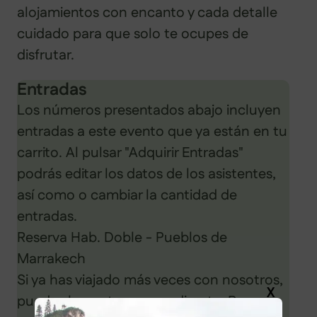
alojamientos con encanto y cada detalle
cuidado para que solo te ocupes de
disfrutar.
Entradas
Los números presentados abajo incluyen
entradas a este evento que ya están en tu
carrito. Al pulsar "Adquirir Entradas"
podrás editar los datos de los asistentes,
así como o cambiar la cantidad de
entradas.
Reserva Hab. Doble - Pueblos de
Marrakech
Si ya has viajado más veces con nosotros,
X
puedes hacer tu reserva directa. Reserva