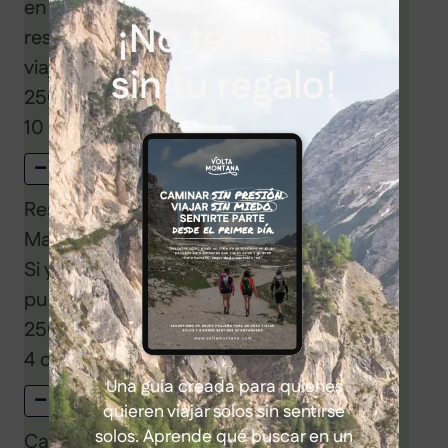
en habitación doble. El importe de la
¡No te vayas
reserva se descontará del pago final del
viaje.
sin tu regalo!
250
€
10
disponibles
−
+
Cantidad
Reserva Hab. Individual - Pueblos de
Marrakech
Si ya has viajado más veces con nosotros,
puedes hacer tu reserva directa.
250
€
4
disponibles
Una guía creada para quienes
−
+
Cantidad
quieren viajar solos sin sentirse
solos. Aprende qué buscar en un
Cantidad:
0