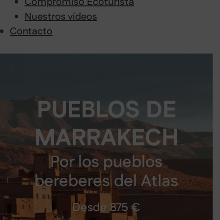
Compromiso Ecoturista
Nuestros vídeos
Contacto
Saltar
al
contenido
PUEBLOS DE
MARRAKECH
Por los pueblos
bereberes del Atlas
Desde 875 €