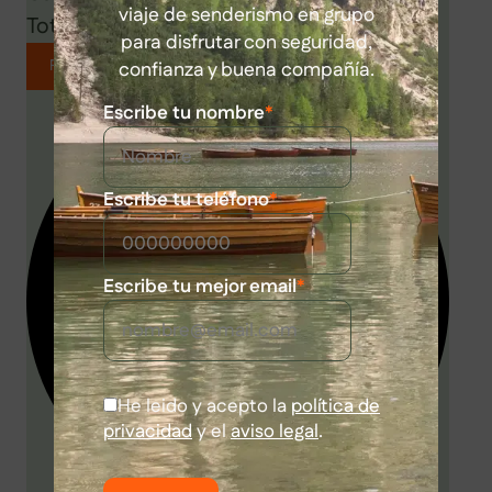
viaje de senderismo en grupo
Total:
0
€
para disfrutar con seguridad,
confianza y buena compañía.
Escribe tu nombre
*
Escribe tu teléfono
*
Escribe tu mejor email
*
He leido y acepto la
política de
privacidad
y el
aviso legal
.