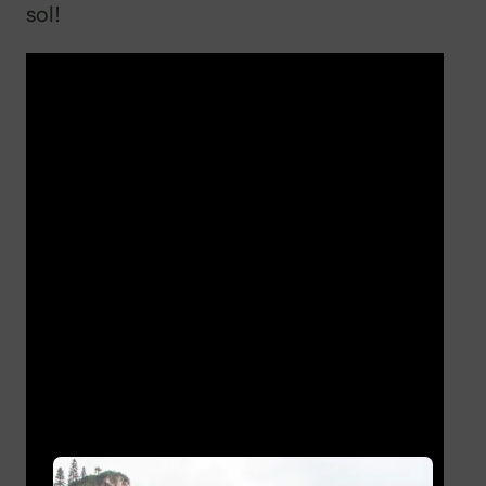
sol!
X