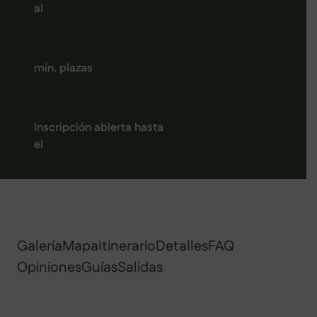
al
mín. plazas
Inscripción abierta hasta
el
Galería
Mapa
Itinerario
Detalles
FAQ
Opiniones
Guías
Salidas