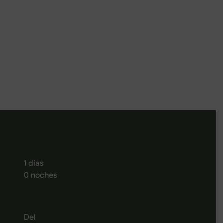
1 días
0 noches
Del