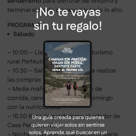
senderismo
para disfrutar del entorno y
¡No te vayas
terminar el fin de semana por todo lo alto.
sin tu regalo!
PROGRAMA
Sábado
– 10:00 – Llegada a la casa de turismo
rural Perfeuto María
– 10.30 – Salida hacia Noia para realizar
las compras
– Media mañana – Preparación de
comida, cena y desayuno del domingo
con la nutricionista
– 16.30 Ruta de senderismo alrededor de
Una guía creada para quienes
Casa Perfeuto María
quieren viajar solos sin sentirse
solos. Aprende qué buscar en un
– Noche – Cena en Casa Perfeuto María