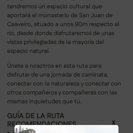
tendremos un espacio cultural que
aportará el monasterio de San Juan de
Caaveiro, situado a unos 90m respecto al
río, desde donde disfrutaremos de unas
vistas privilegiadas de la mayoría del
espacio natural.
Únete a nosotros en esta ruta para
disfrutar de una jornada de caminata,
conectar con la naturaleza y conectar con
otros compañeros y compañeras con las
mismas inquietudes que tú.
GUÍA DE LA RUTA
X
RECOMENDACIONES
Llevar agua y algo para picar durante la