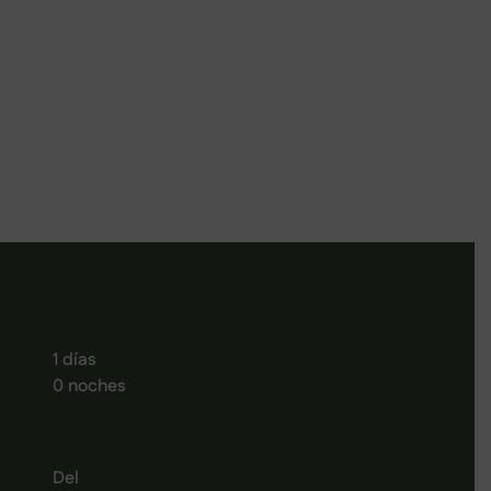
1 días
0 noches
Del