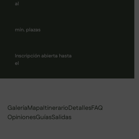
al
mín. plazas
Inscripción abierta hasta
el
Galería
Mapa
Itinerario
Detalles
FAQ
Opiniones
Guías
Salidas