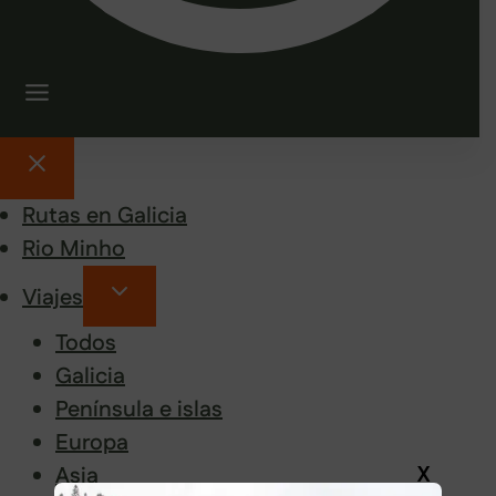
Rutas en Galicia
Rio Minho
Viajes
Todos
Galicia
Península e islas
Europa
X
Asia