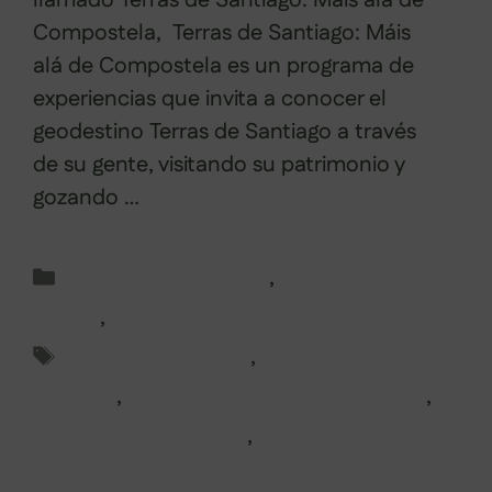
llamado Terras de Santiago: Máis alá de
Compostela, Terras de Santiago: Máis
alá de Compostela es un programa de
experiencias que invita a conocer el
geodestino Terras de Santiago a través
de su gente, visitando su patrimonio y
gozando …
Leer más
Categorías
Camino de Santiago
,
Rutas en
Galicia
,
Senderismo
Etiquetas
senderismo galicia
,
senderismo
santiago
,
senderismo terras de santiago
,
terras de compostela
,
Terras de Santiago