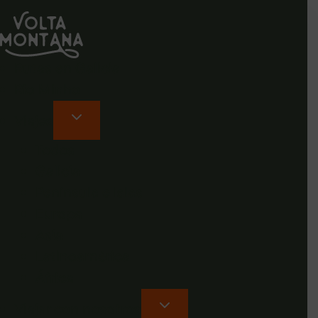
Rutas en Galicia
Rio Minho
Viajes
Todos
Galicia
Península e islas
Europa
Asia
Latinoamérica
África
Viajar con nosotros