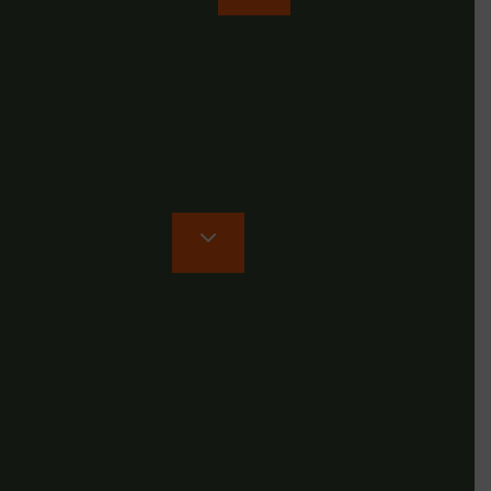
Senderismo en grupo sin miedo
Información de interés
Embajadores
Volta Montaneros
FAQ
Blog
Volta Montana
Manifiesto
Historia y valores
Guías de Volta Montana
Compromiso Ecoturista
Nuestros vídeos
Contacto