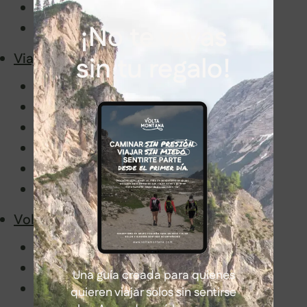
Latinoamérica
¡No te vayas
África
Viajar con nosotros
sin tu regalo!
Senderismo en grupo sin miedo
Información de interés
Embajadores
Volta Montaneros
FAQ
Blog
Volta Montana
Manifiesto
Historia y valores
Una guía creada para quienes
Guías de Volta Montana
quieren viajar solos sin sentirse