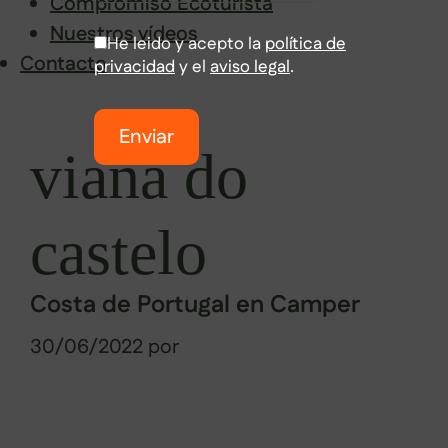
Compromiso Ecoturista
Nuestros vídeos
He leido y acepto la
política de
Contacto
privacidad
y el
aviso legal
.
Saltar
Enviar
al
viana do
contenido
castelo
Costa de Portugal en Camper
30/06/2022
por
Sabela Muñiz