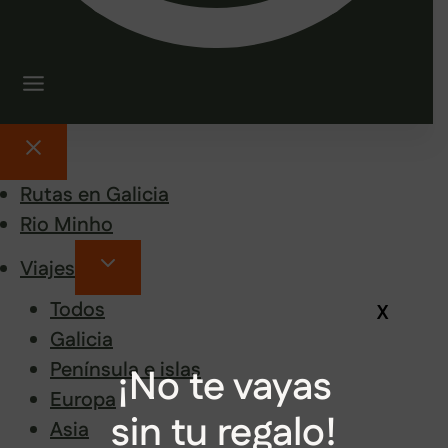
Rutas en Galicia
Rio Minho
Viajes
Todos
X
Galicia
Península e islas
¡No te vayas
Europa
sin tu regalo!
Asia