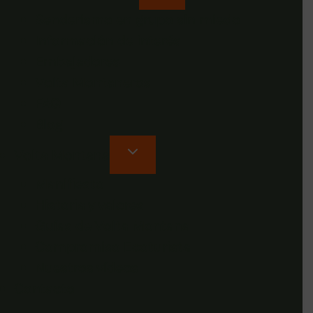
Senderismo en grupo sin miedo
Información de interés
Embajadores
Volta Montaneros
FAQ
Blog
Volta Montana
Manifiesto
Historia y valores
Guías de Volta Montana
Compromiso Ecoturista
Nuestros vídeos
Contacto