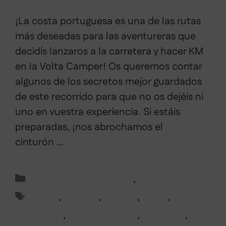
¡La costa portuguesa es una de las rutas
más deseadas para las aventureras que
decidís lanzaros a la carretera y hacer KM
en la Volta Camper! Os queremos contar
algunos de los secretos mejor guardados
de este recorrido para que no os dejéis ni
uno en vuestra experiencia. Si estáis
preparadas, ¡nos abrochamos el
cinturón …
Leer más
Categorías
Escapadas en Camper
,
Portugal
Etiquetas
aveiro
,
camper
,
cascais
,
costa
,
costa
alentejana
,
costa vicentina
,
milfontes
,