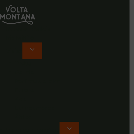
Rutas en Galicia
Rio Minho
Viajes
Todos
Galicia
Península e islas
Europa
Asia
Latinoamérica
África
Viajar con nosotros