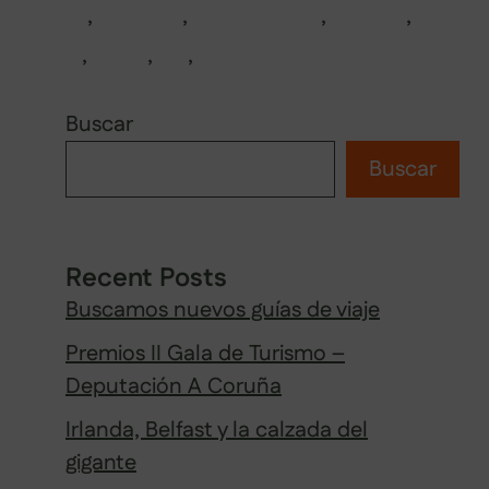
norte
,
portugal
,
praia da ursa
,
setúbal
,
sines
,
sintra
,
sur
,
viana do castelo
Buscar
Buscar
Recent Posts
Buscamos nuevos guías de viaje
Premios II Gala de Turismo –
Deputación A Coruña
Irlanda, Belfast y la calzada del
gigante