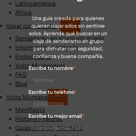
Latinoamérica
África
Una guía creada para quienes
Viajar con nosotros
quieren viajar solos sin sentirse
solos. Aprende qué buscar en un
Senderismo en grupo sin miedo
viaje de senderismo en grupo
Información de interés
para disfrutar con seguridad,
Embajadores
confianza y buena compañía.
Volta Montaneros
Escribe tu nombre
*
FAQ
Blog
Escribe tu teléfono
*
Volta Montana
Manifiesto
Escribe tu mejor email
*
Historia y valores
Guías de Volta Montana