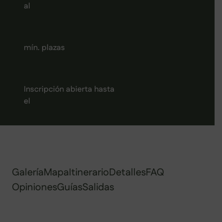
al
mín. plazas
Inscripción abierta hasta
el
Galería
Mapa
Itinerario
Detalles
FAQ
Opiniones
Guías
Salidas