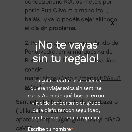
concesionario KIA, os metéis por
por la Rua Oliveira a mano izq. ,
bajáis , y ya lo podéis dejar allí todo
X
el día sin problema.
¡No te vayas
2. Para los que vengan andando de
Pontevedra: en la marquesina de
sin tu regalo!
Rotonda de A Barca (localización
google
maps:
https://goo.gl/maps/JtPAkuS
Una guía creada para quienes
aGky )
quieren viajar solos sin sentirse
solos. Aprende qué buscar en un
Santiago:
La bodeguilla de San Lázaro
viaje de senderismo en grupo
para disfrutar con seguridad,
( al lado hay donde
confianza y buena compañía.
aparcar)
https://goo.gl/maps/ryLhGeQ
caVP2
Escribe tu nombre
*