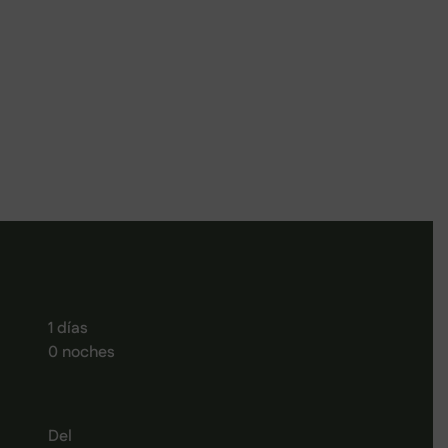
1 días
0 noches
Del