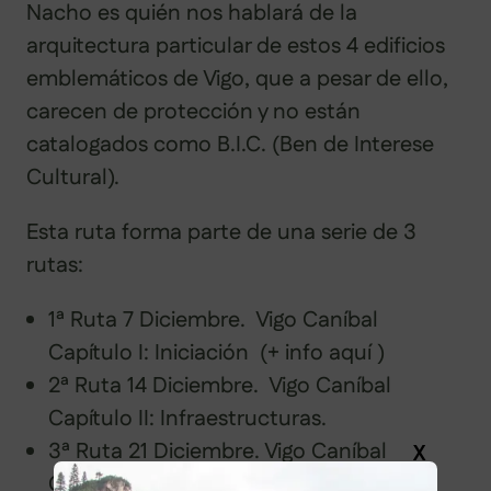
Nacho es quién nos hablará de la
arquitectura particular de estos 4 edificios
emblemáticos de Vigo, que a pesar de ello,
carecen de protección y no están
catalogados como B.I.C. (Ben de Interese
Cultural).
Esta ruta forma parte de una serie de 3
rutas:
1ª Ruta 7 Diciembre. Vigo Caníbal
Capítulo I: Iniciación (+ info aquí )
2ª Ruta 14 Diciembre. Vigo Caníbal
Capítulo II: Infraestructuras.
3ª Ruta 21 Diciembre. Vigo Caníbal
X
Capítulo III: Estilos arquitectónicos. (+