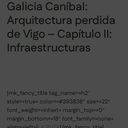
Galicia Caníbal:
Arquitectura perdida
de Vigo – Capítulo II:
Infraestructuras
[mk_fancy_title tag_name=»h2″
style=»true» color=»#393836″ size=»22″
font_weight=»inhert» margin_top=»0″
margin_bottom=»18″ font_family=»none»
align=»left»]
LA RUTA
[/mk_fancy_title]