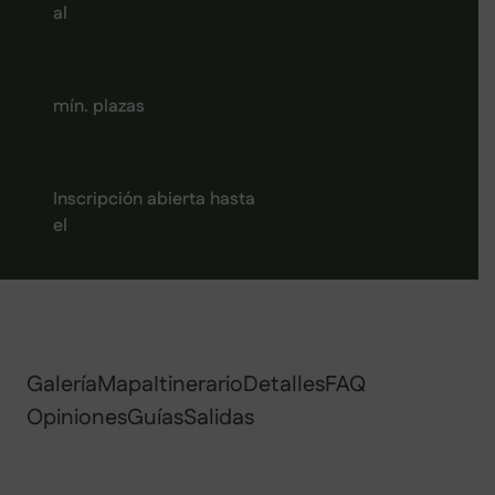
al
mín. plazas
Inscripción abierta hasta
el
Galería
Mapa
Itinerario
Detalles
FAQ
Opiniones
Guías
Salidas