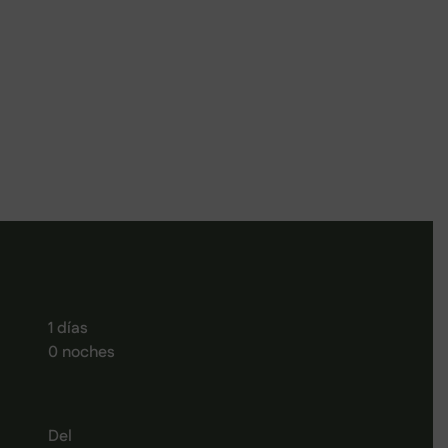
Infraestructuras
1 días
0 noches
Del