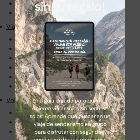
sin tu regalo!
Latinoamérica
África
Viajar con nosotros
Senderismo en grupo sin miedo
Información de interés
Embajadores
Volta Montaneros
FAQ
Blog
Volta Montana
Una guía creada para quienes
quieren viajar solos sin sentirse
Manifiesto
solos. Aprende qué buscar en un
Historia y valores
viaje de senderismo en grupo
Guías de Volta Montana
para disfrutar con seguridad,
confianza y buena compañía.