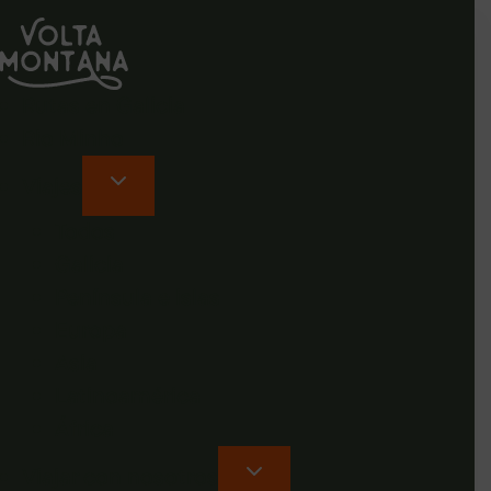
Rutas en Galicia
Rio Minho
Viajes
Todos
Galicia
Península e islas
Europa
Asia
Latinoamérica
África
Viajar con nosotros