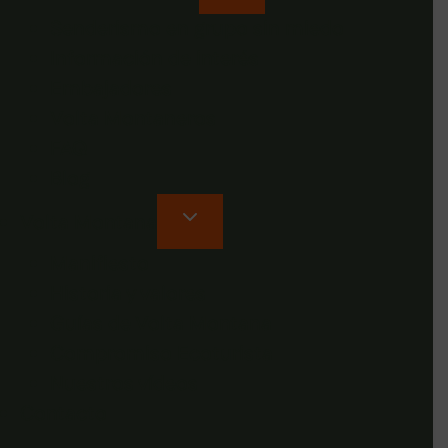
Senderismo en grupo sin miedo
Información de interés
Embajadores
Volta Montaneros
FAQ
Blog
Volta Montana
Manifiesto
Historia y valores
Guías de Volta Montana
Compromiso Ecoturista
Nuestros vídeos
Contacto