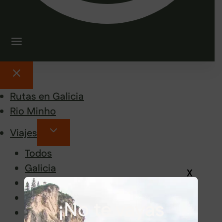
Rutas en Galicia
Rio Minho
Viajes
Todos
Galicia
X
Península e islas
Europa
¡No te vayas
Asia