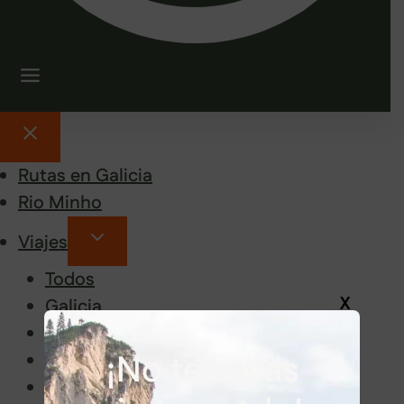
Rutas en Galicia
Rio Minho
Viajes
Todos
X
Galicia
Península e islas
¡No te vayas
Europa
Asia