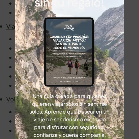
sin tu regalo!
Latinoamérica
África
Viajar con nosotros
Senderismo en grupo sin miedo
Información de interés
Embajadores
Volta Montaneros
FAQ
Blog
Una guía creada para quienes
Volta Montana
quieren viajar solos sin sentirse
solos. Aprende qué buscar en un
Manifiesto
viaje de senderismo en grupo
Historia y valores
para disfrutar con seguridad,
Guías de Volta Montana
confianza y buena compañía.