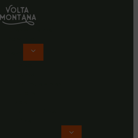
Rutas en Galicia
Rio Minho
Viajes
Todos
Galicia
Península e islas
Europa
Asia
Latinoamérica
África
Viajar con nosotros