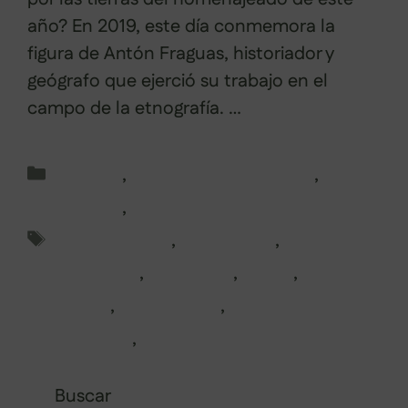
año? En 2019, este día conmemora la
figura de Antón Fraguas, historiador y
geógrafo que ejerció su trabajo en el
campo de la etnografía. …
Leer más
Categorías
Eventos
,
Excursiones en Galicia
,
Pontevedra
,
Rutas en Galicia
Etiquetas
antón fraguas
,
astronomía
,
día das
letras galegas
,
etnografía
,
galicia
,
homenaje
,
observación
,
observacion
astronomica
,
ruta etnoastronómica
Buscar