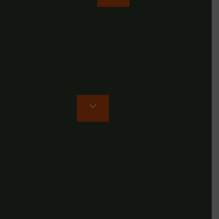
Senderismo en grupo sin miedo
Información de interés
Embajadores
Volta Montaneros
FAQ
Blog
Volta Montana
Manifiesto
Historia y valores
Guías de Volta Montana
Compromiso Ecoturista
Nuestros vídeos
Contacto