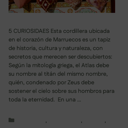
5 CURIOSIDAES Esta cordillera ubicada
en el corazón de Marruecos es un tapiz
de historia, cultura y naturaleza, con
secretos que merecen ser descubiertos:
Según la mitología griega, el Atlas debe
su nombre al titán del mismo nombre,
quién, condenado por Zeus debe
sostener el cielo sobre sus hombros para
toda la eternidad. En una …
Leer más
Categorías
Marruecos
,
Montañismo
,
Trekking
,