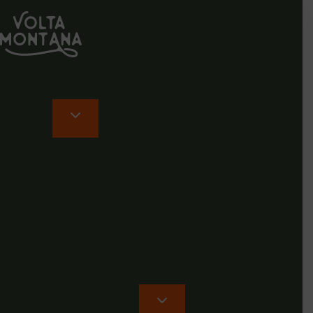
Rutas en Galicia
Rio Minho
Viajes
Todos
Galicia
Península e islas
Europa
Asia
Latinoamérica
África
Viajar con nosotros