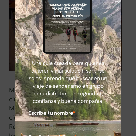
Una guía creada para quienes
quieren viajar solos sin sentirse
solos. Aprende qué buscar en un
viaje de senderismo en grupo
Marrakech no es solo una de las
para disfrutar con seguridad,
ciudades más emblemáticas de
confianza y buena compañía.
Marruecos, también es una de las cuatro
Escribe tu nombre
*
ciudades imperiales del país, junto a Fez,
Rabat y Meknes. Su nombre proviene de
las palabras bereberes amur (n) akuch,