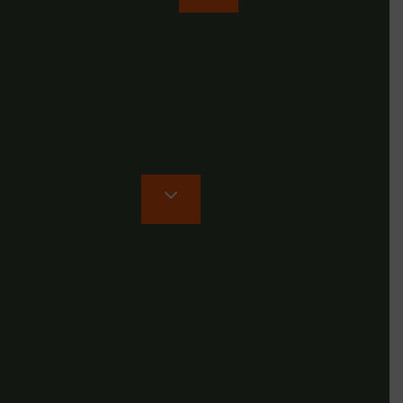
Senderismo en grupo sin miedo
Información de interés
Embajadores
Volta Montaneros
FAQ
Blog
Volta Montana
Manifiesto
Historia y valores
Guías de Volta Montana
Compromiso Ecoturista
Nuestros vídeos
Contacto