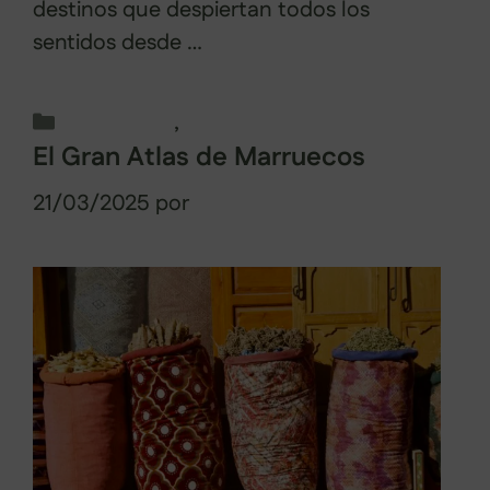
destinos que despiertan todos los
sentidos desde …
Leer más
Categorías
Marruecos
,
Viajes por África
El Gran Atlas de Marruecos
21/03/2025
por
Cristina Collazo