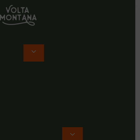
Rutas en Galicia
Rio Minho
Viajes
Todos
Galicia
Península e islas
Europa
Asia
Latinoamérica
África
Viajar con nosotros