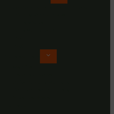
Senderismo en grupo sin miedo
Información de interés
Embajadores
Volta Montaneros
FAQ
Blog
Volta Montana
Manifiesto
Historia y valores
Guías de Volta Montana
Compromiso Ecoturista
Nuestros vídeos
Contacto