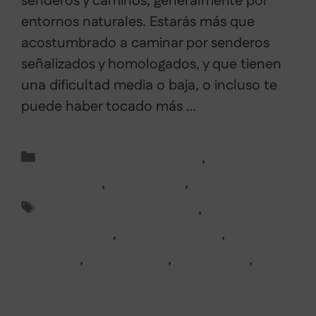
senderos y caminos, generalmente por
entornos naturales. Estarás más que
acostumbrado a caminar por senderos
señalizados y homologados, y que tienen
una dificultad media o baja, o incluso te
puede haber tocado más …
Leer más
Categorías
Consejos de Senderismo
,
Montañismo
,
Senderismo
,
Trekking
Etiquetas
actividades de montaña
,
excursionismo
,
media montaña
,
montaña
,
montañismo
,
senderismo
,
trekking