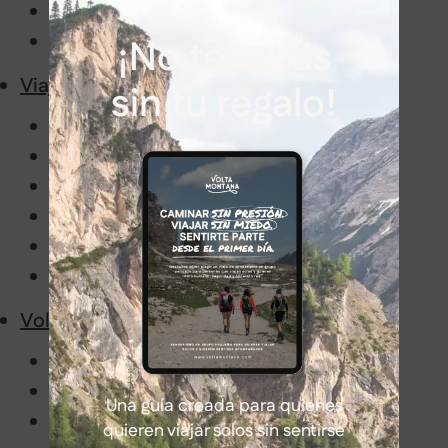
Latinoamérica
África
¡No te vayas
Viajar con nosotros
sin tu regalo!
Senderismo en grupo sin miedo
Información de interés
Embajadores
Volta Montaneros
FAQ
Blog
Volta Montana
Manifiesto
Historia y valores
Una guía creada para quienes
Guías de Volta Montana
quieren viajar solos sin sentirse