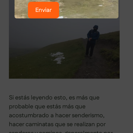
Enviar
Si estás leyendo esto, es más que
probable que estás más que
acostumbrado a hacer senderismo,
hacer caminatas que se realizan por