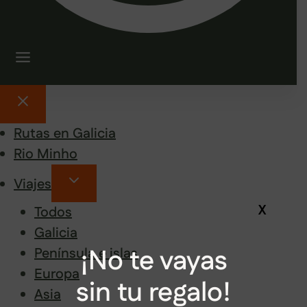
Rutas en Galicia
Rio Minho
Viajes
X
Todos
Galicia
¡No te vayas
Península e islas
Europa
sin tu regalo!
Asia