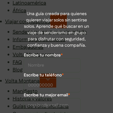
Latinoamérica
África
Una guía creada para quienes
quieren viajar solos sin sentirse
Viajar con nosotros
solos. Aprende qué buscar en un
Senderismo en grupo sin miedo
viaje de senderismo en grupo
para disfrutar con seguridad,
Información de interés
confianza y buena compañía.
Embajadores
Volta Montaneros
Escribe tu nombre
*
FAQ
Blog
Escribe tu teléfono
*
Volta Montana
Manifiesto
Escribe tu mejor email
*
Historia y valores
Guías de Volta Montana