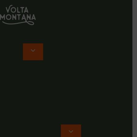
Rutas en Galicia
Rio Minho
Viajes
Todos
Galicia
Península e islas
Europa
Asia
Latinoamérica
África
Viajar con nosotros