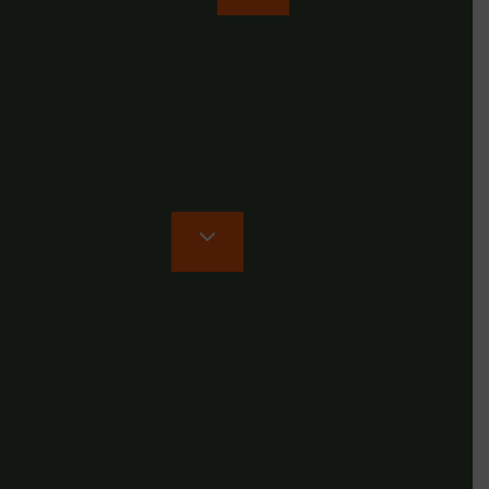
Senderismo en grupo sin miedo
Información de interés
Embajadores
Volta Montaneros
FAQ
Blog
Volta Montana
Manifiesto
Historia y valores
Guías de Volta Montana
Compromiso Ecoturista
Nuestros vídeos
Contacto