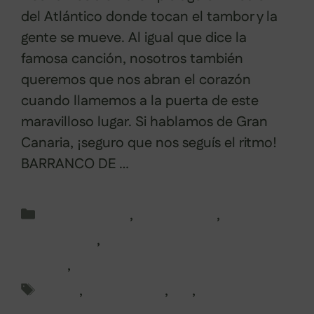
del Atlántico donde tocan el tambor y la
gente se mueve. Al igual que dice la
famosa canción, nosotros también
queremos que nos abran el corazón
cuando llamemos a la puerta de este
maravilloso lugar. Si hablamos de Gran
Canaria, ¡seguro que nos seguís el ritmo!
BARRANCO DE …
Leer más
Categorías
Islas Canarias
,
Montañismo
,
Senderismo
,
Viajes de senderismo en
España
,
Viajes por Península e Islas
Etiquetas
costa
,
gran canaria
,
isla
,
islas