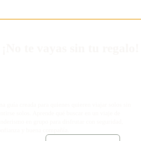
¡No te vayas sin tu regalo!
na guía creada para quienes quieren viajar solos sin
entirse solos. Aprende qué buscar en un viaje de
enderismo en grupo para disfrutar con seguridad,
onfianza y buena compañía.