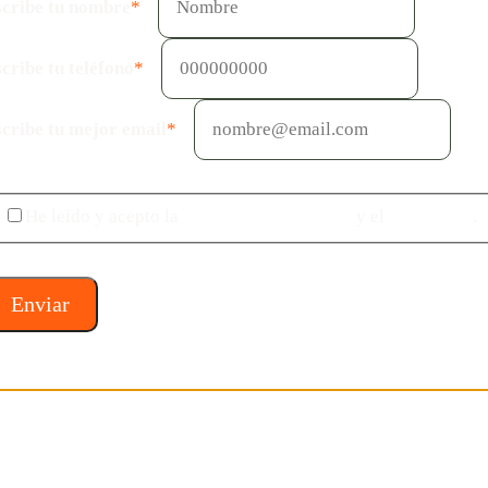
cribe tu nombre
*
cribe tu teléfono
*
cribe tu mejor email
*
He leido y acepto la
política de privacidad
y el
aviso legal
.
Enviar