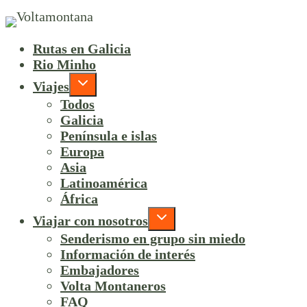
Rutas en Galicia
Rio Minho
Viajes
Todos
Galicia
Península e islas
Europa
Asia
Latinoamérica
África
Viajar con nosotros
Senderismo en grupo sin miedo
Información de interés
Embajadores
Volta Montaneros
FAQ