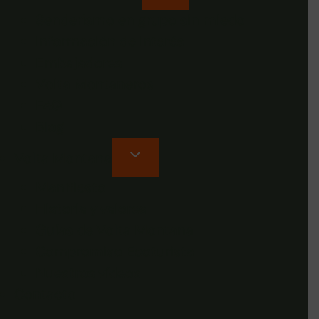
Senderismo en grupo sin miedo
Información de interés
Embajadores
Volta Montaneros
FAQ
Blog
Volta Montana
Manifiesto
Historia y valores
Guías de Volta Montana
Compromiso Ecoturista
Nuestros vídeos
Contacto