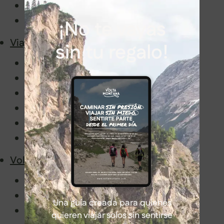
Latinoamérica
África
¡No te vayas
Viajar con nosotros
sin tu regalo!
Senderismo en grupo sin miedo
Información de interés
Embajadores
Volta Montaneros
FAQ
Blog
Volta Montana
Manifiesto
Historia y valores
Una guía creada para quienes
Guías de Volta Montana
quieren viajar solos sin sentirse