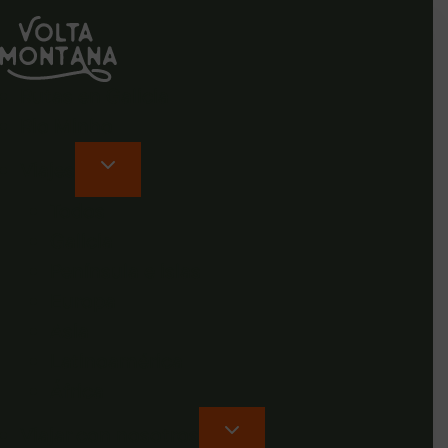
Rutas en Galicia
Rio Minho
Viajes
Todos
Galicia
Península e islas
Europa
Asia
Latinoamérica
África
Viajar con nosotros