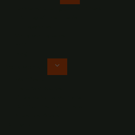
Senderismo en grupo sin miedo
Información de interés
Embajadores
Volta Montaneros
FAQ
Blog
Volta Montana
Manifiesto
Historia y valores
Guías de Volta Montana
Compromiso Ecoturista
Nuestros vídeos
Contacto