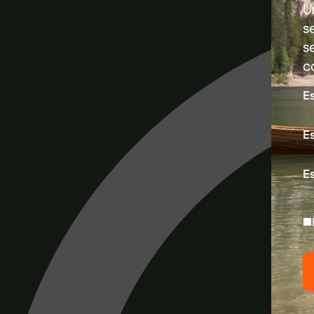
U
s
s
c
E
Es
Es