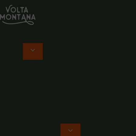
Rutas en Galicia
Rio Minho
Viajes
Todos
Galicia
Península e islas
Europa
Asia
Latinoamérica
África
Viajar con nosotros