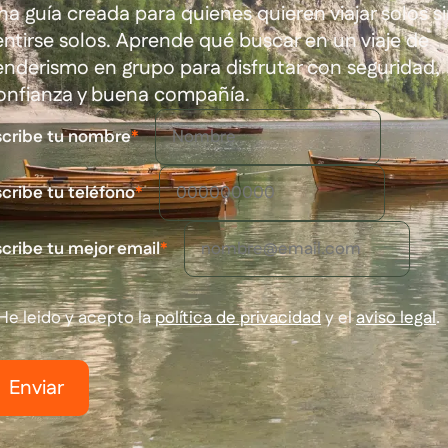
na guía creada para quienes quieren viajar solos s
entirse solos. Aprende qué buscar en un viaje de
enderismo en grupo para disfrutar con seguridad,
onfianza y buena compañía.
scribe tu nombre
*
cribe tu teléfono
*
cribe tu mejor email
*
He leido y acepto la
política de privacidad
y el
aviso legal
.
Enviar