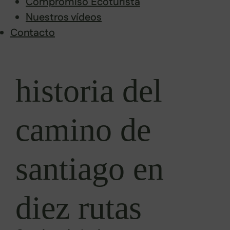
Compromiso Ecoturista
Nuestros vídeos
Contacto
Saltar
al
historia del
contenido
camino de
santiago en
diez rutas