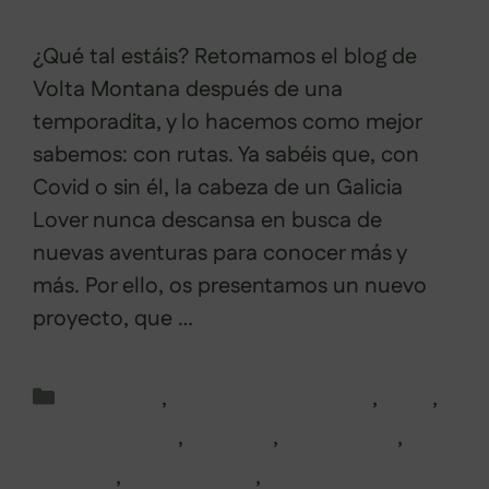
¿Qué tal estáis? Retomamos el blog de
Volta Montana después de una
temporadita, y lo hacemos como mejor
sabemos: con rutas. Ya sabéis que, con
Covid o sin él, la cabeza de un Galicia
Lover nunca descansa en busca de
nuevas aventuras para conocer más y
más. Por ello, os presentamos un nuevo
proyecto, que …
Leer más
Categorías
A Coruña
,
Camino de Santiago
,
Lugo
,
Norte Portugal
,
Ourense
,
Pontevedra
,
Portugal
,
Ribeira Sacra
,
Rutas en Galicia