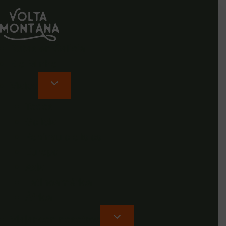
Rutas en Galicia
Rio Minho
Viajes
Todos
Galicia
Península e islas
Europa
Asia
Latinoamérica
África
Viajar con nosotros