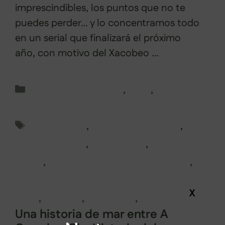
imprescindibles, los puntos que no te
puedes perder… y lo concentramos todo
en un serial que finalizará el próximo
año, con motivo del Xacobeo …
Leer más
Categorías
Camino de Santiago
,
Lugo
,
Rutas en
Galicia
Etiquetas
alto do poio
,
camino de santiago
,
camino francés
,
compostela
,
historia de
galicia
,
historia del camino de santiago
,
historia del camino de santiago en diez
X
rutas
,
santiago
,
triacastela
,
xacobeo
Una historia de mar entre A