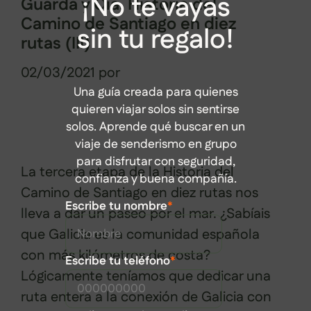
¡No te vayas
Guarda y Oia. Historia del
Camino de Santiago en diez
sin tu regalo!
rutas (III)
02/03/2021
por
Sabela Muñiz
Una guía creada para quienes
quieren viajar solos sin sentirse
solos. Aprende qué buscar en un
viaje de senderismo en grupo
para disfrutar con seguridad,
La tercera etapa de la Historia del
confianza y buena compañía.
Camino de Santiago en diez rutas nos
Escribe tu nombre
*
lleva a dar un paseo por el mar. ¿Sabíais
que Galicia es la comunidad española
con más kilómetros de costa?
Escribe tu teléfono
*
Lógicamente teníamos que dedicar una
ruta entera a la conexión de Galicia con