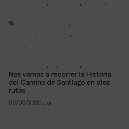
Norte Portugal
,
Pontevedra
,
Portugal
,
Rutas en Galicia
Etiquetas
camino de santiago
,
camino
portugués
,
compostela
,
historia de
galicia
,
historia del camino de santiago
,
historia del camino de santiago en diez
rutas
,
santiago
,
tui
,
valença
,
xacobeo
Nos vamos a recorrer la Historia
del Camino de Santiago en diez
rutas
09/09/2020
por
Sabela Muñiz