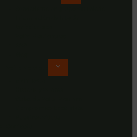
Senderismo en grupo sin miedo
Información de interés
Embajadores
Volta Montaneros
FAQ
Blog
Volta Montana
Manifiesto
Historia y valores
Guías de Volta Montana
Compromiso Ecoturista
Nuestros vídeos
Contacto