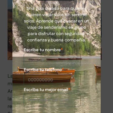
Una guía creada para quienes
quieren viajar solos sin sentirse
solos. Aprende qué buscar en un
viaje de senderismo en grupo
para disfrutar con seguridad,
confianza y buena compañía.
Escribe tu nombre
*
Escribe tu teléfono
*
La costa extensa costa portuguesa tiene
muchísimo que ofrecer: Nazaré, Sintra,
Escribe tu mejor email
*
Arrábida, Cascáis… pero para nosotros,
la que realmente merece la pena
recorrer es la Costa Vicentina y el