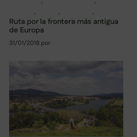
Pontevedra
,
Ría de Pontevedra
,
tradición
,
turismo
,
vacaciones
,
visitas
Ruta por la frontera más antigua
de Europa
31/01/2018
por
Sabela Muñiz