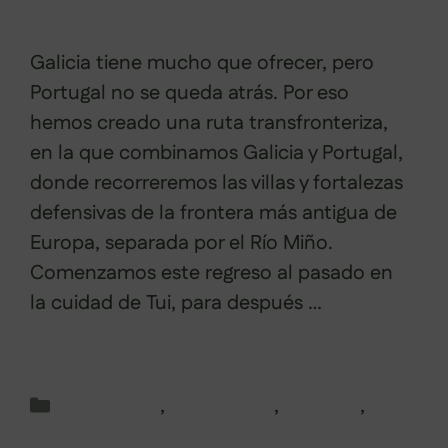
Galicia tiene mucho que ofrecer, pero
Portugal no se queda atrás. Por eso
hemos creado una ruta transfronteriza,
en la que combinamos Galicia y Portugal,
donde recorreremos las villas y fortalezas
defensivas de la frontera más antigua de
Europa, separada por el Río Miño.
Comenzamos este regreso al pasado en
la cuidad de Tui, para después …
Leer
más
Categorías
Baixo Miño
,
Pontevedra
,
Portugal
,
Rutas en Galicia