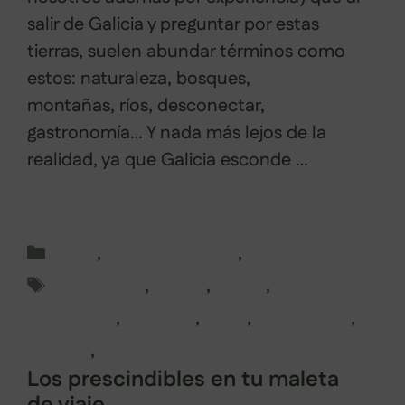
salir de Galicia y preguntar por estas
tierras, suelen abundar términos como
estos: naturaleza, bosques,
montañas, ríos, desconectar,
gastronomía… Y nada más lejos de la
realidad, ya que Galicia esconde …
Leer
más
Categorías
Lugo
,
Rutas en Galicia
,
Senderismo
Etiquetas
alternativo
,
courel
,
galicia
,
Naturaleza
,
rincones
,
rutas
,
senderismo
,
turismo
,
vacaciones
Los prescindibles en tu maleta