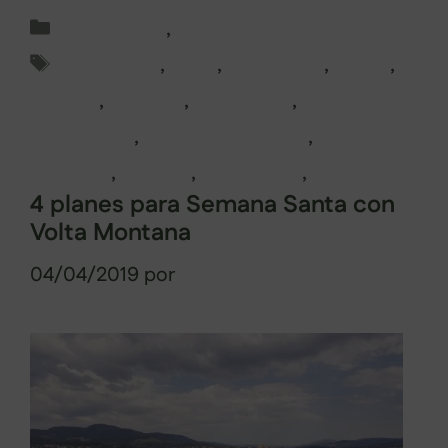
Categorías
Pontevedra
,
Rutas en Galicia
Etiquetas
alternativo
,
Bueu
,
Cabo Udra
,
galicia
,
guiadas
,
Morrazo
,
Naturaleza
,
Pontevedra
,
Ría de Pontevedra
,
tradición
,
turismo
,
vacaciones
,
visitas
4 planes para Semana Santa con
Volta Montana
04/04/2019
por
Sabela Muñiz