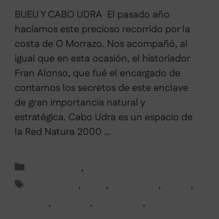
BUEU Y CABO UDRA El pasado año
hacíamos este precioso recorrido por la
costa de O Morrazo. Nos acompañó, al
igual que en esta ocasión, el historiador
Fran Alonso, que fué el encargado de
contarnos los secretos de este enclave
de gran importancia natural y
estratégica. Cabo Udra es un espacio de
la Red Natura 2000 …
Leer más
Categorías
Pontevedra
,
Rutas en Galicia
Etiquetas
alternativo
,
Bueu
,
Cabo Udra
,
galicia
,
guiadas
,
Morrazo
,
Naturaleza
,