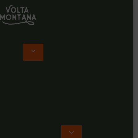
Rutas en Galicia
Rio Minho
Viajes
Todos
Galicia
Península e islas
Europa
Asia
Latinoamérica
África
Viajar con nosotros