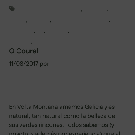
Etiquetas
alternativo
,
baixo miño
,
frontera
,
galicia
,
guiadas
,
Naturaleza
,
portugal
,
tradición
,
tui
,
turismo
,
vacaciones
,
valença
,
visitas
O Courel
11/08/2017
por
Sabela Muñiz
En Volta Montana amamos Galicia y es
natural, tan natural como la belleza de
sus verdes rincones. Todos sabemos (y
nosotros además por experiencia) que al