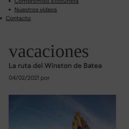
Compromiso Ecoturista
Nuestros vídeos
Contacto
Saltar
al
vacaciones
contenido
La ruta del Winston de Batea
04/02/2021
por
Sabela Muñiz