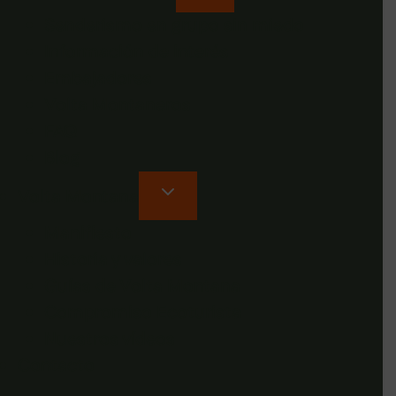
Senderismo en grupo sin miedo
Información de interés
Embajadores
Volta Montaneros
FAQ
Blog
Volta Montana
Manifiesto
Historia y valores
Guías de Volta Montana
Compromiso Ecoturista
Nuestros vídeos
Contacto